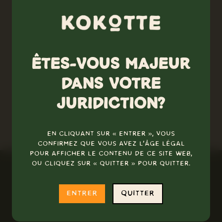
0% à 1% cbd
terpÈneS 2.5 À 3.5%
Êtes-vous majeur
dans votre
juridiction?
ACHETER À LA SQDC
En cliquant sur « Entrer », vous
confirmez que vous avez l'âge légal
pour afficher le contenu de ce site Web,
ou cliquez sur « Quitter » pour quitter.
ENTRER
QUITTER